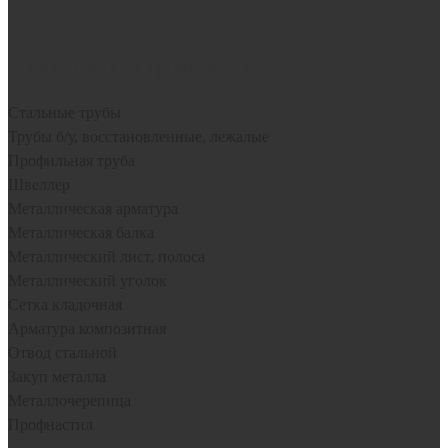
+7-(965)-974-44-98 (заказ услуг компании)
МЕТАЛЛОПРОКАТ
Стальные трубы
Трубы б/у, восстановленные, лежалые
Профильная труба
Швеллер
Металлическая арматура
Металлическая балка
Металлический лист, полоса
Металлический уголок
Сетка кладочная
Арматура композитная
Отвод стальной
Закуп металла
Металлочерепица
Профнастил