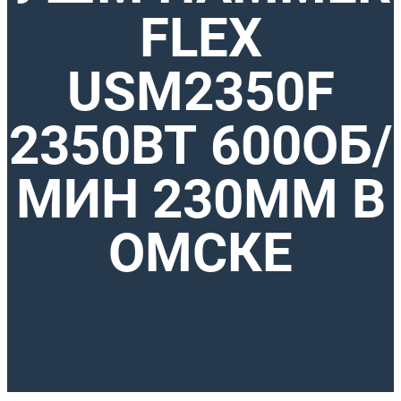
FLEX
USM2350F
2350ВТ 600ОБ/
МИН 230ММ В
ОМСКЕ