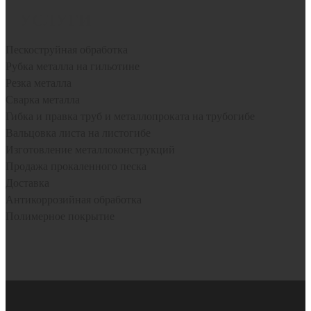
УСЛУГИ
Пескоструйная обработка
Рубка металла на гильотине
Резка металла
Сварка металла
Гибка и правка труб и металлопроката на трубогибе
Вальцовка листа на листогибе
Изготовление металлоконструкций
Продажа прокаленного песка
Доставка
Антикоррозийная обработка
Полимерное покрытие