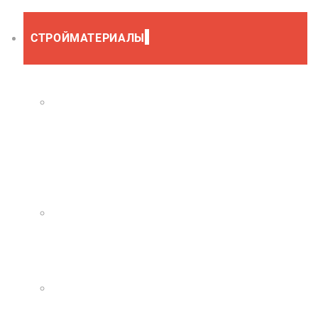
СТРОЙМАТЕРИАЛЫ
ЛЮКИ ПОЛИМЕРНЫЕ
КАНАЛИЗАЦИОННЫЕ
СТРОИТЕЛЬНЫЕ БЛОКИ,КИРПИЧ
КРАСКИ, ГРУНТОВКИ, РАСТВОРИТЕЛИ