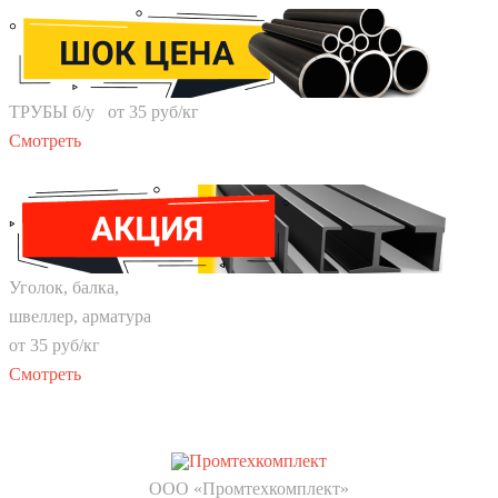
ТРУБЫ б/у
от
35
руб/кг
Смотреть
Уголок, балка,
швеллер, арматура
от
35
руб/кг
Смотреть
ООО «Промтехкомплект»