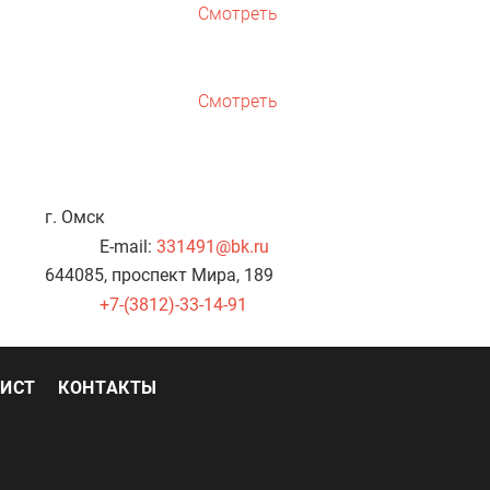
Смотреть
Смотреть
г. Омск
E-mail:
331491@bk.ru
644085, проспект Мира, 189
+7-(3812)-33-14-91
ЛИСТ
КОНТАКТЫ