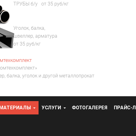
ТРУБЫ б/у
от
35
руб/кг
Уголок, балка,
швеллер, арматура
от
35
руб/кг
омтехкомплект»
ер, балка, уголок и другой металлопрокат
ЙМАТЕРИАЛЫ
УСЛУГИ
ФОТОГАЛЕРЕЯ
ПРАЙС-