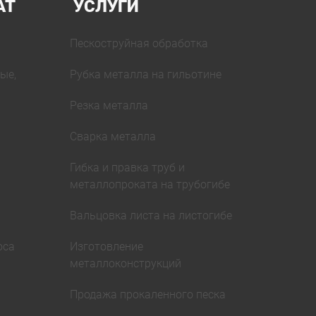
АТ
УСЛУГИ
Пескоструйная обработка
ые,
Рубка металла на гильотине
Резка металла
Сварка металла
Гибка и правка труб и
металлопроката на трубогибе
Вальцовка листа на листогибе
оса
Изготовление
металлоконструкций
Продажа прокаленного песка