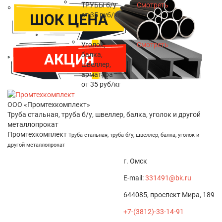
ТРУБЫ б/у
Смотреть
от
35
руб/кг
Уголок,
Смотреть
балка,
швеллер,
арматура
от
35
руб/кг
ООО «Промтехкомплект»
Труба стальная, труба б/у, швеллер, балка, уголок и другой
металлопрокат
Промтехкомплект
Труба стальная, труба б/у, швеллер, балка, уголок и
другой металлопрокат
г. Омск
E-mail:
331491@bk.ru
644085, проспект Мира, 189
+7-(3812)-33-14-91