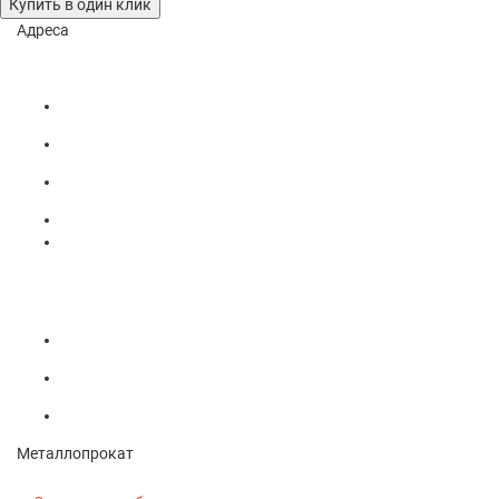
Купить в один клик
Адреса
Основной склад
644085, г. Омск, проспект Мира, 189
+7-(3812)-33-14-91 (факс)
+7-(3812)-34-14-41
331491@bk.ru
Оптовый склад труб б/у (219 - 1420 мм)
644085, г. Омск, проспект Мира, 183/5
+7-(923)-672-19-31
+7-(965)-974-44-98 (заказ услуг компании)
Металлопрокат