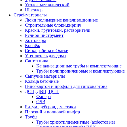
Уголок металлический
Швеллер
Стройматериалы
Люки полимерные канализационные
Строительные блоки,кирпич
Краски, грунтовки, растворители
Ручной инструмент
Хозтовары
Крепёж
Сетка рабица в Омске
Утеплитель для дома
Сантехника
Канализационные трубы и комплектующие
Трубы полипропиленовые и комплектующие
Сыпучие материалы
Кольца бетонные
Гипсокартон и профили для гипсокартона
ДСП, ДВП, ЦСП
Фанера
OSB
Битум, рубероид, мастики
Плоский и волновой шифер
Трубы
Трубы хризотилцементные (асбестовые)