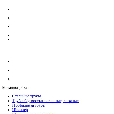
Основной склад
644085, г. Омск, проспект Мира, 189
+7-(3812)-33-14-91 (факс)
+7-(3812)-34-14-41
331491@bk.ru
Оптовый склад труб б/у (219 - 1420 мм)
644085, г. Омск, проспект Мира, 183/5
+7-(923)-672-19-31
+7-(965)-974-44-98 (заказ услуг компании)
Металлопрокат
Стальные трубы
Трубы б/у, восстановленные, лежалые
Профильная труба
Швеллер