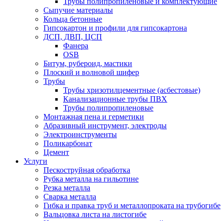
Трубы полипропиленовые и комплектующие
Сыпучие материалы
Кольца бетонные
Гипсокартон и профили для гипсокартона
ДСП, ДВП, ЦСП
Фанера
OSB
Битум, рубероид, мастики
Плоский и волновой шифер
Трубы
Трубы хризотилцементные (асбестовые)
Канализационные трубы ПВХ
Трубы полипропиленовые
Монтажная пена и герметики
Абразивный инструмент, электроды
Электроинструменты
Поликарбонат
Цемент
Услуги
Пескоструйная обработка
Рубка металла на гильотине
Резка металла
Сварка металла
Гибка и правка труб и металлопроката на трубогибе
Вальцовка листа на листогибе